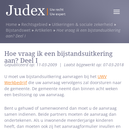
Toggle
menu
Home
»
Rechtsgebied
»
Uitkeringen & sociale zekerheid
»
Bijstandswet
»
Artikelen
»
Hoe vraag ik een bijstandsuitkering
aan? Deel I
Hoe vraag ik een bijstandsuitkering
aan? Deel I
Gepubliceerd op: 11-03-2009
|
Laatst bijgewerkt op: 07-03-2018
U moet uw bijstandsuitkering aanvragen bij het
UWV
Werkbedrijf
die uw aanvraag vervolgens zal doorsturen naar
de gemeente. De gemeente neemt dan binnen acht weken
een beslissing op uw aanvraag.
Bent u gehuwd of samenwonend dan moet u de aanvraag
samen indienen. Beide partners moeten de aanvraag dan
ondertekenen. Als u inwonende meerderjarige kinderen
heeft, dan moeten ook zij het aanvraagformulier invullen en