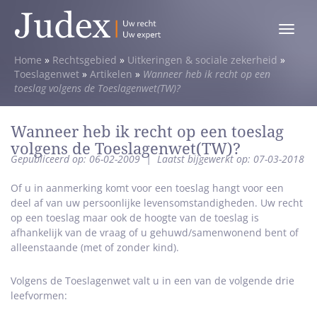
Toggle
menu
Home
»
Rechtsgebied
»
Uitkeringen & sociale zekerheid
»
Toeslagenwet
»
Artikelen
»
Wanneer heb ik recht op een
toeslag volgens de Toeslagenwet(TW)?
Wanneer heb ik recht op een toeslag
volgens de Toeslagenwet(TW)?
Gepubliceerd op: 06-02-2009
|
Laatst bijgewerkt op: 07-03-2018
Of u in aanmerking komt voor een toeslag hangt voor een
deel af van uw persoonlijke levensomstandigheden. Uw recht
op een toeslag maar ook de hoogte van de toeslag is
afhankelijk van de vraag of u gehuwd/samenwonend bent of
alleenstaande (met of zonder kind).
Volgens de Toeslagenwet valt u in een van de volgende drie
leefvormen: