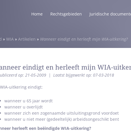
Home
Rechtsgebieden
Juridische document
d
»
WIA
»
Artikelen
»
Wanneer eindigt en herleeft mijn WIA-uitkering?
nneer eindigt en herleeft mijn WIA-uitke
ubliceerd op: 21-05-2009
|
Laatst bijgewerkt op: 07-03-2018
WIA-uitkering eindigt:
wanneer u 65 jaar wordt
wanneer u overlijdt
wanneer zich een zogenaamde uitsluitingsgrond voordoet
wanneer u niet meer (gedeeltelijk) arbeidsongeschikt bent
neer herleeft een beëindigde WIA-uitkering?