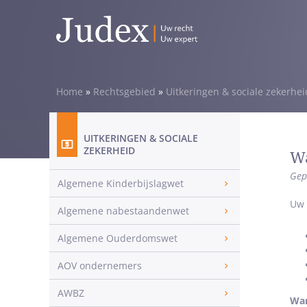
Home
»
Rechtsgebied
»
Uitkeringen & sociale zekerhei
UITKERINGEN & SOCIALE
ZEKERHEID
Wa
Gep
Algemene Kinderbijslagwet
Uw 
Algemene nabestaandenwet
Algemene Ouderdomswet
AOV ondernemers
AWBZ
Wan