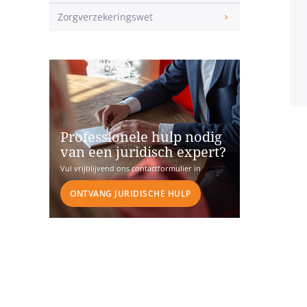
Zorgverzekeringswet
Professionele hulp nodig
van een juridisch expert?
Vul vrijblijvend ons contactformulier in
ONTVANG JURIDISCHE HULP