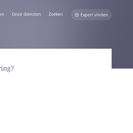
en
Onze diensten
Zoeken
Expert vinden
ring?