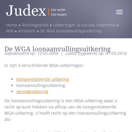
Toggle
menu
Home
»
Rechtsgebied
»
Uitkeringen & sociale zekerheid
»
WIA
»
Artikelen
»
De WGA loonaanvullingsuitkering
De WGA loonaanvullingsuitkering
Gepubliceerd op: 12-05-2009
|
Laatst bijgewerkt op: 07-03-2018
Er zijn 3 verschillende WGA-uitkeringen:
loongerelateerde uitkering
loonaanvullingsuitkering
vervolguitkering
De loonaanvullingsuitkering is een WGA-uitkering waar u
recht op kunt hebben na afloop van de loongerelateerde
WGA-uitkering. U heeft recht op een loonaanvullingsuitkering
als: