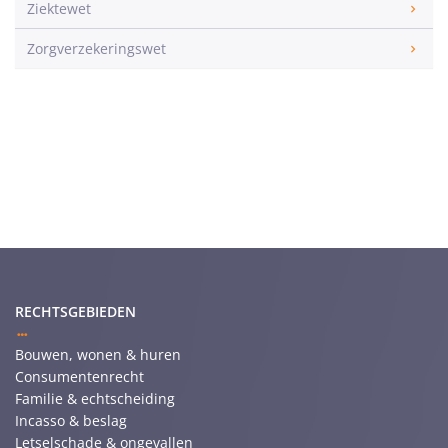
Ziektewet
Zorgverzekeringswet
RECHTSGEBIEDEN
Bouwen, wonen & huren
Consumentenrecht
Familie & echtscheiding
Incasso & beslag
Letselschade & ongevallen