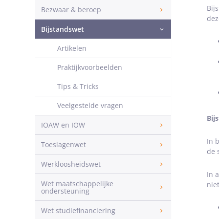
Bij
Bezwaar & beroep
dez
Bijstandswet
Artikelen
Praktijkvoorbeelden
Tips & Tricks
Veelgestelde vragen
Bij
IOAW en IOW
In 
Toeslagenwet
de 
Werkloosheidswet
In 
Wet maatschappelijke
nie
ondersteuning
Wet studiefinanciering