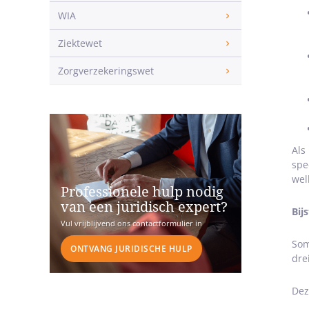
WIA
Ziektewet
Zorgverzekeringswet
Als
spe
wel
Professionele hulp nodig
van een juridisch expert?
Bij
Vul vrijblijvend ons contactformulier in
Som
ONTVANG JURIDISCHE HULP
dre
Dez