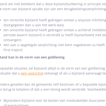
stand om niet betekent dat u deze bijstandsuitkering in principe nie
e vorm van bijstand sprake zijn van een terugbetalingsverplichting
ten onrechte bijstand heeft gekregen omdat u onjuiste inlichting
doorgegeven dan u aan het werk was)
ten onrechte bijstand heeft gekregen omdat u achteraf middele
periode waarin bijstand is verstrekt (u heeft bijvoorbeeld met 
ontvangen)
een aan u opgelegde verplichting niet bent nagekomen (u heeft
First traject)
stand kan in de vorm van een geldlening
bepaalde situaties zal bijstand altijd in de vorm van een geldlenin
situatie dat u
een voorschot
ontvangt of als u bijstand aanvraagt te
andere gevallen kan de gemeente zelf beslissen of u bepaalde bijsta
ts terug te betalen) of dat u een lening wordt verstrekt. Voorbeelden
Bijzondere bijstand voor de kosten van noodzakelijke duurzame 
of wasmachine).