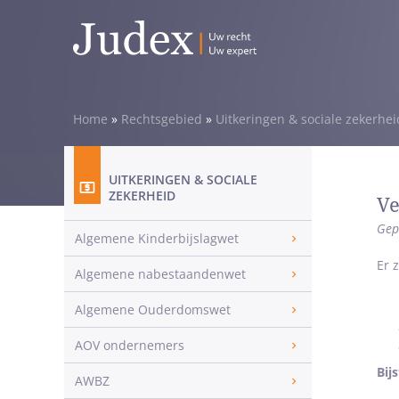
Home
»
Rechtsgebied
»
Uitkeringen & sociale zekerhei
UITKERINGEN & SOCIALE
ZEKERHEID
Ve
Gep
Algemene Kinderbijslagwet
Er 
Algemene nabestaandenwet
Algemene Ouderdomswet
AOV ondernemers
Bij
AWBZ