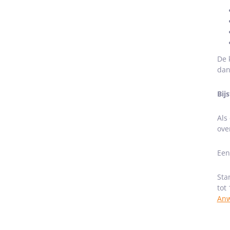
De 
dan
Bij
Als
ove
Een
Sta
tot
Anw