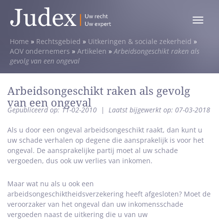
Toggle
menu
Home
»
Rechtsgebied
»
Uitkeringen & sociale zekerheid
»
AOV ondernemers
»
Artikelen
»
Arbeidsongeschikt raken als
gevolg van een ongeval
Arbeidsongeschikt raken als gevolg
van een ongeval
Gepubliceerd op: 11-02-2010
|
Laatst bijgewerkt op: 07-03-2018
Als u door een ongeval arbeidsongeschikt raakt, dan kunt u
uw schade verhalen op degene die aansprakelijk is voor het
ongeval. De aansprakelijke partij moet al uw schade
vergoeden, dus ook uw verlies van inkomen.
Maar wat nu als u ook een
arbeidsongeschiktheidsverzekering heeft afgesloten? Moet de
veroorzaker van het ongeval dan uw inkomensschade
vergoeden naast de uitkering die u van uw