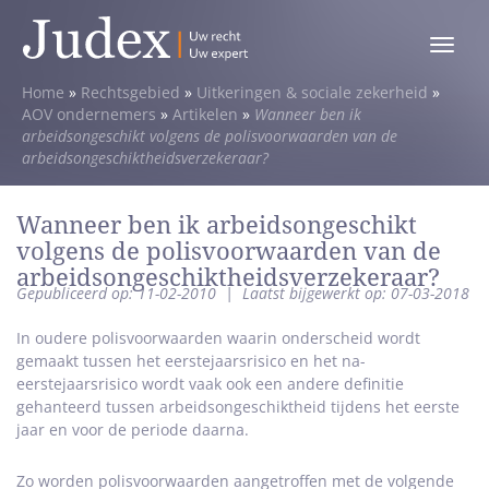
Toggle
menu
Home
»
Rechtsgebied
»
Uitkeringen & sociale zekerheid
»
AOV ondernemers
»
Artikelen
»
Wanneer ben ik
arbeidsongeschikt volgens de polisvoorwaarden van de
arbeidsongeschiktheidsverzekeraar?
Wanneer ben ik arbeidsongeschikt
volgens de polisvoorwaarden van de
arbeidsongeschiktheidsverzekeraar?
Gepubliceerd op: 11-02-2010
|
Laatst bijgewerkt op: 07-03-2018
In oudere polisvoorwaarden waarin onderscheid wordt
gemaakt tussen het eerstejaarsrisico en het na-
eerstejaarsrisico wordt vaak ook een andere definitie
gehanteerd tussen arbeidsongeschiktheid tijdens het eerste
jaar en voor de periode daarna.
Zo worden polisvoorwaarden aangetroffen met de volgende