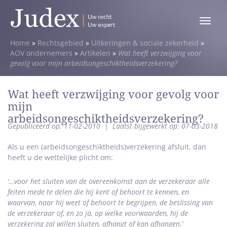
Toggle
menu
Home
»
Rechtsgebied
»
Uitkeringen & sociale zekerheid
»
AOV ondernemers
»
Artikelen
»
Wat heeft verzwijging voor
gevolg voor mijn arbeidsongeschiktheidsverzekering?
Wat heeft verzwijging voor gevolg voor
mijn
arbeidsongeschiktheidsverzekering?
Gepubliceerd op: 11-02-2010
|
Laatst bijgewerkt op: 07-03-2018
Als u een (arbeidsongeschiktheids)verzekering afsluit, dan
heeft u de wettelijke plicht om:
‘…voor het sluiten van de overeenkomst aan de verzekeraar alle
feiten mede te delen die hij kent of behoort te kennen, en
waarvan, naar hij weet of behoort te begrijpen, de beslissing van
de verzekeraar of, en zo ja, op welke voorwaarden, hij de
verzekering zal willen sluiten, afhangt of kan afhangen.’